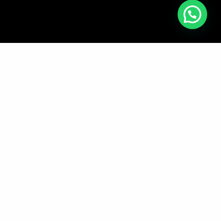
cookie policy
De niño, el
amor
a la curiosidad
y
el juego
chocaba con las
limitantes
establecidas.
Esto originó un