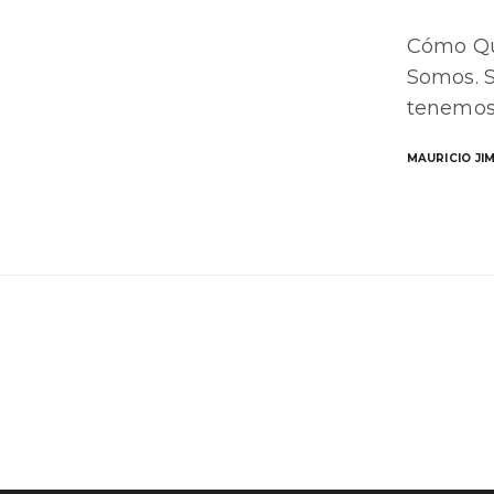
Cómo Que
Somos. 
tenemos 
MAURICIO JI
NAVEGACIÓN
Trayectoria
Iniciativas
Servicios
Publicaciones
Contacto