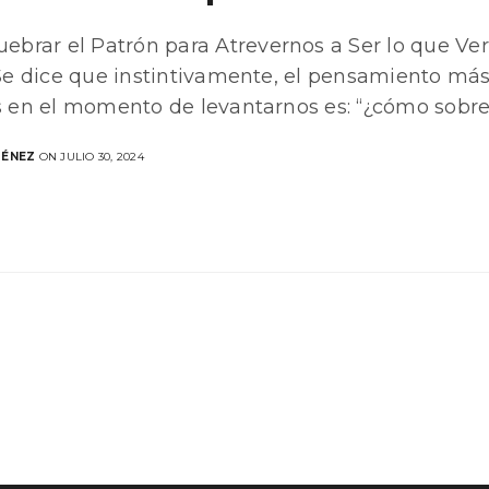
brar el Patrón para Atrevernos a Ser lo que V
Se dice que instintivamente, el pensamiento m
en el momento de levantarnos es: “¿cómo sobrev
MÉNEZ
ON JULIO 30, 2024
DIRECCIÓN
San José, Costa Rica.
+506 8720 5573
info@mauricio-jimenez.