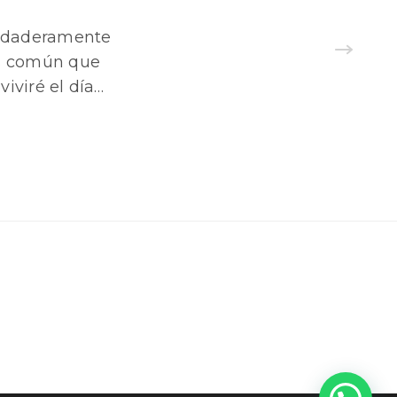
erdaderamente
ás común que
iviré el día…
NEWSLETTER
Suscribase para recibir las últimas
noticias, notas del blog o eventos
com