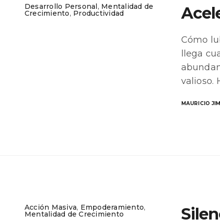
Desarrollo Personal
,
Mentalidad de
Acel
Crecimiento
,
Productividad
Cómo lub
llega cu
abundant
valioso.
MAURICIO JI
Acción Masiva
,
Empoderamiento
,
Sile
Mentalidad de Crecimiento