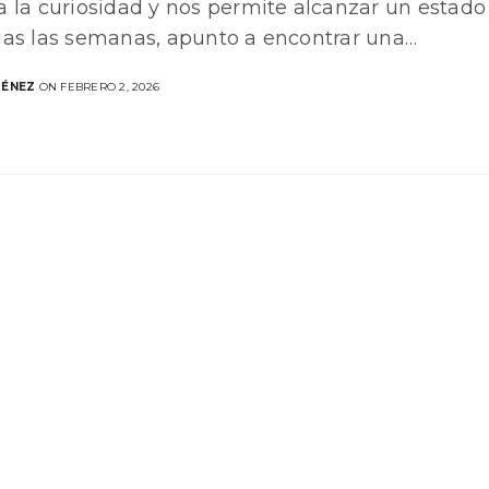
a la curiosidad y nos permite alcanzar un estado
das las semanas, apunto a encontrar una…
MÉNEZ
ON FEBRERO 2, 2026
DIRECCIÓN
San José, Costa Rica.
+506 8720 5573
info@mauricio-jimenez.