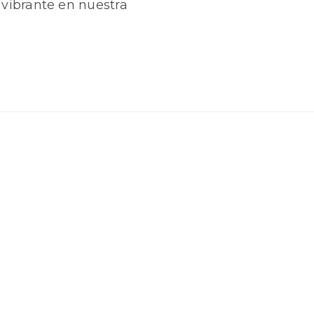
 vibrante en nuestra
NEWSLETTER
Suscribase para recibir las últimas
noticias, notas del blog o eventos
com