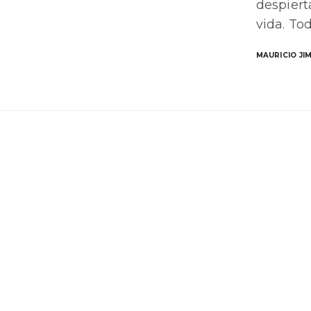
despiert
vida. To
MAURICIO JI
NAVEGACIÓN
Trayectoria
Iniciativas
Servicios
Publicaciones
Contacto